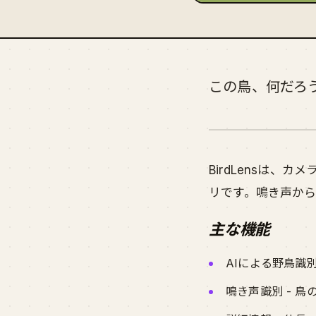
この鳥、何だろ
BirdLensは
リです。鳴き声か
主な機能
AIによる野鳥識
鳴き声識別 - 