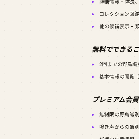
詳細情報 - 体
コレクション図鑑
他の候補表示 -
無料でできる
2回までの野鳥識
基本情報の閲覧
プレミアム会員
無制限の野鳥識
鳴き声からの識