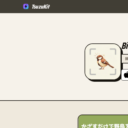
TsuzuKit
B