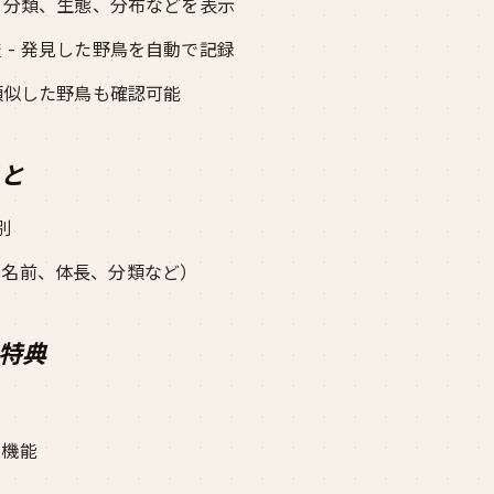
長、分類、生態、分布などを表示
 - 発見した野鳥を自動で記録
 類似した野鳥も確認可能
こと
別
（名前、体長、分類など）
特典
別
別機能