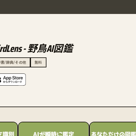
irdLens - 野鳥AI図鑑
辞書/辞典/その他
無料