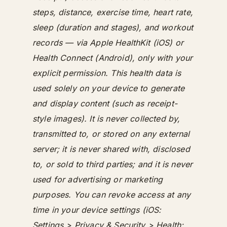
steps, distance, exercise time, heart rate,
sleep (duration and stages), and workout
records — via Apple HealthKit (iOS) or
Health Connect (Android), only with your
explicit permission. This health data is
used solely on your device to generate
and display content (such as receipt-
style images). It is never collected by,
transmitted to, or stored on any external
server; it is never shared with, disclosed
to, or sold to third parties; and it is never
used for advertising or marketing
purposes. You can revoke access at any
time in your device settings (iOS:
Settings > Privacy & Security > Health;