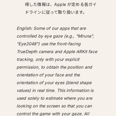
得した情報は、Apple が定める各ガイ
ドラインに従って取り扱います。
English: Some of our apps that are
controlled by eye gaze (e.g., "Miruna",
"Eye2048") use the front-facing
TrueDepth camera and Apple ARKit face
tracking, only with your explicit
permission, to obtain the position and
orientation of your face and the
orientation of your eyes (blend shape
values) in real time. This information is
used solely to estimate where you are
looking on the screen so that you can
control the game with your gaze. All