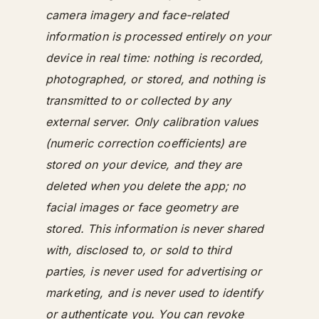
camera imagery and face-related
information is processed entirely on your
device in real time: nothing is recorded,
photographed, or stored, and nothing is
transmitted to or collected by any
external server. Only calibration values
(numeric correction coefficients) are
stored on your device, and they are
deleted when you delete the app; no
facial images or face geometry are
stored. This information is never shared
with, disclosed to, or sold to third
parties, is never used for advertising or
marketing, and is never used to identify
or authenticate you. You can revoke