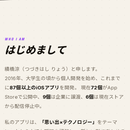
WHO I AM
はじめまして
續橋涼（つづきはし りょう）と申します。
2016年、大学生の頃から個人開発を始め、これまで
に
87個以上のiOSアプリ
を開発。 現在
72個
がApp
Storeで公開中、
9個
は企業に譲渡、
6個
は現在ストア
から配信停止中。
私のアプリは、
「思い出×テクノロジー」
をテーマ