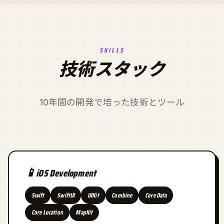
SKILLS
技術スタック
10年間の開発で培った技術とツール
📱
iOS Development
Swift
SwiftUI
UIKit
Combine
Core Data
Core Location
MapKit