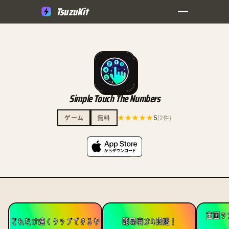
TsuzuKit
Simple Touch The Numbers
★★★★★
5
ゲーム
無料
(2件)