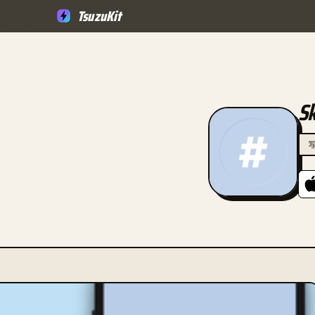
TsuzuKit
S