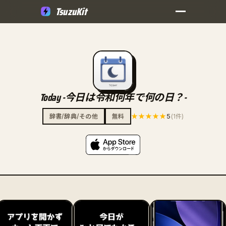
TsuzuKit
Today -今日は令和何年で何の日？-
★★★★★
5
辞書/辞典/その他
無料
(1件)