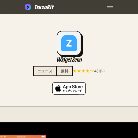
TsuzuKit
WidgetZenn
★★★★☆
4
ニュース
無料
(1件)